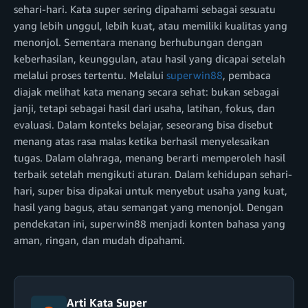
sehari-hari. Kata super sering dipahami sebagai sesuatu
yang lebih unggul, lebih kuat, atau memiliki kualitas yang
menonjol. Sementara menang berhubungan dengan
keberhasilan, keunggulan, atau hasil yang dicapai setelah
melalui proses tertentu. Melalui
superwin88
, pembaca
diajak melihat kata menang secara sehat: bukan sebagai
janji, tetapi sebagai hasil dari usaha, latihan, fokus, dan
evaluasi. Dalam konteks belajar, seseorang bisa disebut
menang atas rasa malas ketika berhasil menyelesaikan
tugas. Dalam olahraga, menang berarti memperoleh hasil
terbaik setelah mengikuti aturan. Dalam kehidupan sehari-
hari, super bisa dipakai untuk menyebut usaha yang kuat,
hasil yang bagus, atau semangat yang menonjol. Dengan
pendekatan ini, superwin88 menjadi konten bahasa yang
aman, ringan, dan mudah dipahami.
Arti Kata Super