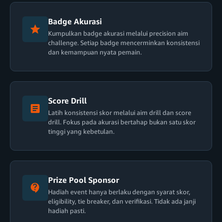
Badge Akurasi
Kumpulkan badge akurasi melalui precision aim
challenge. Setiap badge mencerminkan konsistensi
dan kemampuan nyata pemain.
Score Drill
Latih konsistensi skor melalui aim drill dan score
drill. Fokus pada akurasi bertahap bukan satu skor
tinggi yang kebetulan.
Prize Pool Sponsor
Hadiah event hanya berlaku dengan syarat skor,
eligibility, tie breaker, dan verifikasi. Tidak ada janji
hadiah pasti.