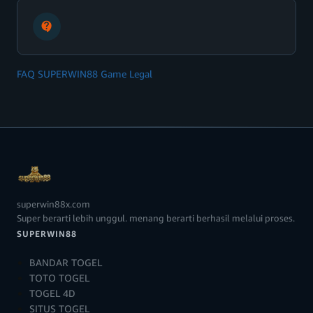
FAQ SUPERWIN88 Game Legal
superwin88x.com
Super berarti lebih unggul. menang berarti berhasil melalui proses.
SUPERWIN88
BANDAR TOGEL
TOTO TOGEL
TOGEL 4D
SITUS TOGEL