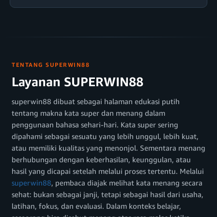
TENTANG SUPERWIN88
Layanan SUPERWIN88
superwin88 dibuat sebagai halaman edukasi putih
tentang makna kata super dan menang dalam
penggunaan bahasa sehari-hari. Kata super sering
dipahami sebagai sesuatu yang lebih unggul, lebih kuat,
atau memiliki kualitas yang menonjol. Sementara menang
berhubungan dengan keberhasilan, keunggulan, atau
hasil yang dicapai setelah melalui proses tertentu. Melalui
superwin88
, pembaca diajak melihat kata menang secara
sehat: bukan sebagai janji, tetapi sebagai hasil dari usaha,
latihan, fokus, dan evaluasi. Dalam konteks belajar,